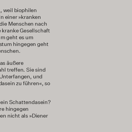
, weil biophilen
In einer »kranken
n die Menschen nach
 kranke Gesellschaft
um geht es um
hstum hingegen geht
enschen.
das äußere
l treffen. Sie sind
n Unterfangen, und
asein zu führen«, so
r ein Schattendasein?
ere hingegen
en nicht als »Diener