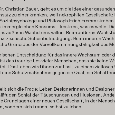
Dr. Christian Bauer, geht es um die Idee einer gesunden
satz zu einer kranken, weil nekrophilen Gesellschaft: 
r Sozialpsychologe und Philosoph Erich Fromm strebe
 immergleichen Konsums – koste es, was es wolle. Die
m des äußeren Wachstums willen. Beim äußeren Wachst
 narzisstische Scheinbefriedigung. Beim inneren Wac
sche Grundidee der Vervollkommnungsfähigkeit des M
thischen Entscheidung für das innere Wachstum oder 
t das traurige Los vieler Menschen, dass sie keine Wah
tot. Das Leben wird ihnen zur Last, zu einem ziellose
ist eine Schutzmaßnahme gegen die Qual, ein Schattend
ellt sich die Frage: Leben Designerinnen und Designe
chläft den Schlaf der Täuschungen und Illusionen. And
ie Grundlagen einer neuen Gesellschaft, in der Mensch
, sondern sich trauen, selbst zu leben.