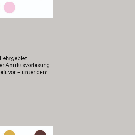
 Lehrgebiet
der Antrittsvorlesung
eit vor – unter dem