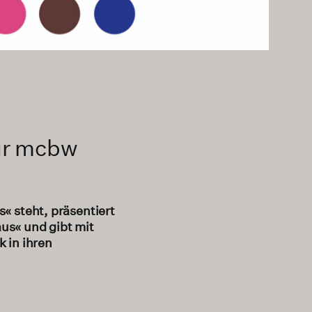
zur mcbw
« steht, präsentiert
us« und gibt mit
 in ihren