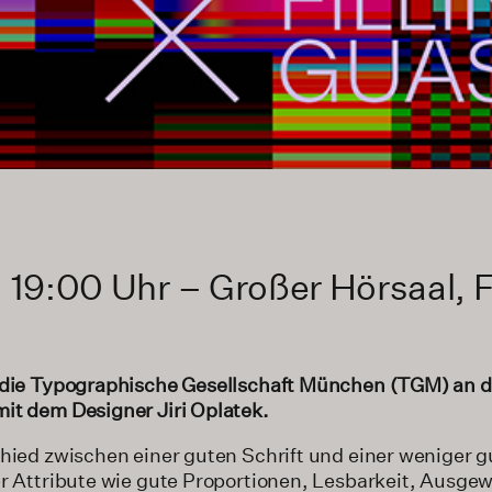
 19:00 Uhr – Großer Hörsaal, F
 die Typographische Gesellschaft München (TGM) an de
it dem Designer Jiri Oplatek.
chied zwischen einer guten Schrift und einer weniger g
r Attribute wie gute Propor­tionen, Lesbarkeit, Ausge­