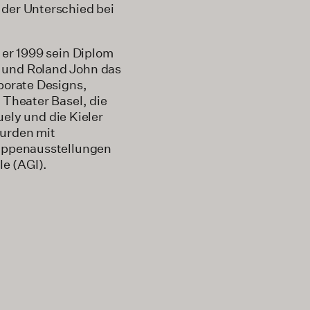
 der Unter­schied bei
 er 1999 sein Diplom
r und Roland John das
rporate Designs,
 Theater Basel, die
ly und die Kieler
wurden mit
ruppenausstellungen
le (AGI).