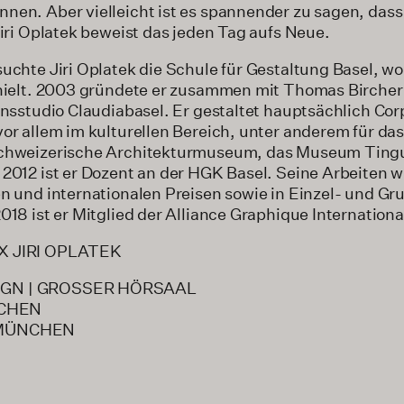
en. Aber viel­leicht ist es span­nender zu sagen, dass
Jiri Oplatek beweist das jeden Tag aufs Neue.
uchte Jiri Oplatek die Schule für Gestaltung Basel, wo
rhielt. 2003 gründete er zusammen mit Thomas Birche
onsstudio Claudiabasel. Er gestaltet hauptsächlich Co
or allem im kulturellen Bereich, unter anderem für das
Schweizerische Architekturmuseum, das Museum Tingue
 2012 ist er Dozent an der HGK Basel. Seine Arbeiten 
en und internationalen Preisen sowie in Einzel- und G
018 ist er Mitglied der Alliance Graphique Internationa
X JIRI OPLATEK
IGN | GROSSER HÖRSAAL
CHEN
 MÜNCHEN