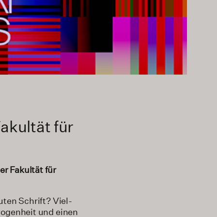
akultät für
r Fakultät für
uten Schrift? Viel­
wo­genheit und einen