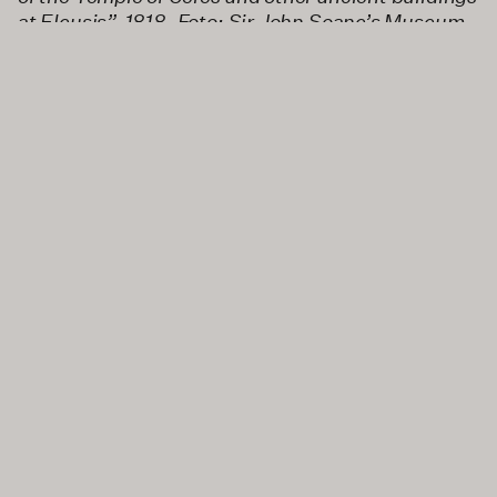
at Eleusis”, 1818, Foto: Sir John Soane’s Museum,
London
Eintritt: frei
Fakultät für Design ©2026