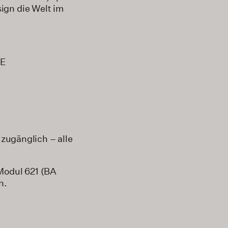
ign die Welt im
KE
 zugänglich – alle
Modul 621 (BA
n.