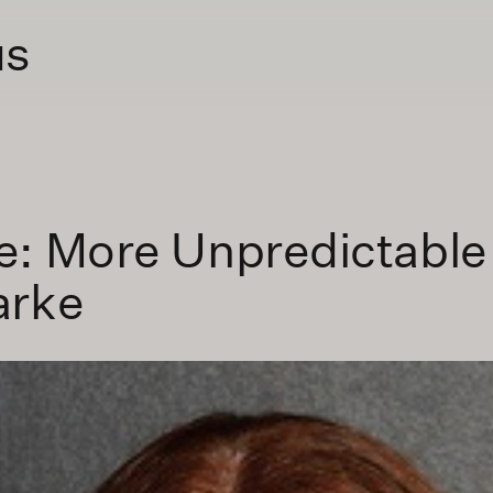
us
e: More Unpredictabl
arke