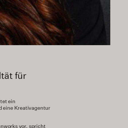
tät für
tet ein
d eine Kreativagentur
gnworks vor, spricht