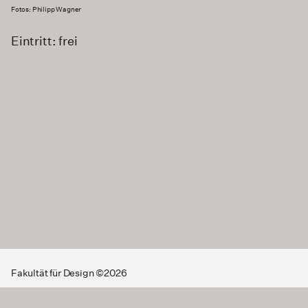
Fotos: Philipp Wagner
Eintritt: frei
Fakultät für Design ©2026
Datenschutz